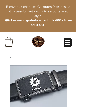
Bienvenue chez Les Ceintures Passions, là
où la passion auto et moto se porte avec
style.
⛟ Livraison gratuite à partir de 60€ - Envoi
sous 48 H