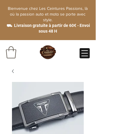
Bienvenue chez Les Ceintures Passions, là
où la passion auto et moto se porte avec
style.
⛟ Livraison gratuite à partir de 60€ - Envoi
sous 48 H