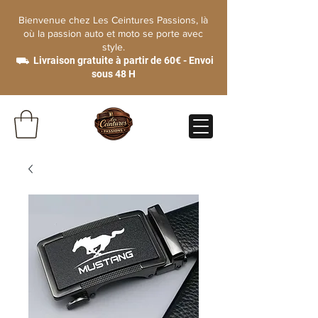
Bienvenue chez Les Ceintures Passions, là
où la passion auto et moto se porte avec
style.
⛟ Livraison gratuite à partir de 60€ - Envoi
sous 48 H