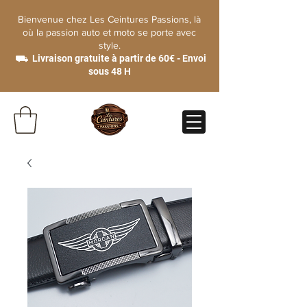
Bienvenue chez Les Ceintures Passions, là
où la passion auto et moto se porte avec
style.
⛟ Livraison gratuite à partir de 60€ - Envoi
sous 48 H