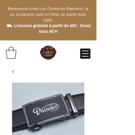
Bienvenue chez Les Ceintures Passions, là
où la passion auto et moto se porte avec
style.
⛟ Livraison gratuite à partir de 60€ - Envoi
sous 48 H