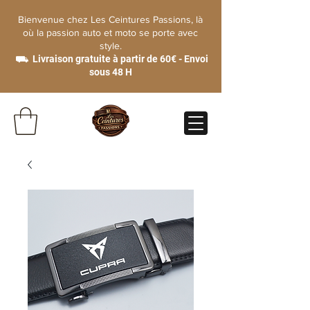
Bienvenue chez Les Ceintures Passions, là
où la passion auto et moto se porte avec
style.
⛟ Livraison gratuite à partir de 60€ - Envoi
sous 48 H