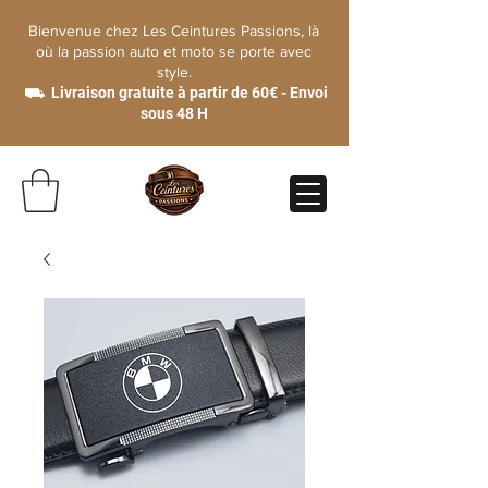
Bienvenue chez Les Ceintures Passions, là
où la passion auto et moto se porte avec
style.
⛟ Livraison gratuite à partir de 60€ - Envoi
sous 48 H